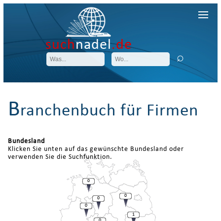
such
nadel
.de
B
ranchenbuch für Firmen
Bundesland
Klicken Sie unten auf das gewünschte Bundesland oder
verwenden Sie die Suchfunktion.
0
0
0
0
1
0