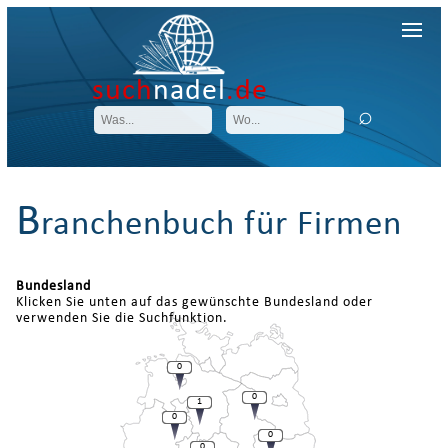
such
nadel
.de
B
ranchenbuch für Firmen
Bundesland
Klicken Sie unten auf das gewünschte Bundesland oder
verwenden Sie die Suchfunktion.
0
0
1
0
0
0