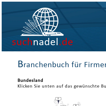
such
nadel
.de
B
ranchenbuch für Firme
Bundesland
Klicken Sie unten auf das gewünschte B
2
0