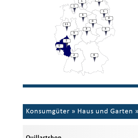
1
1
1
3
0
0
11
3
5
5
2
0
2
6
Konsumgüter
»
Haus und Garten
Quillartshop