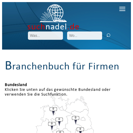
such
nadel
.de
B
ranchenbuch für Firmen
Bundesland
Klicken Sie unten auf das gewünschte Bundesland oder
verwenden Sie die Suchfunktion.
0
0
0
0
0
0