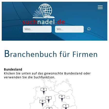
such
nadel
.de
B
ranchenbuch für Firmen
Bundesland
Klicken Sie unten auf das gewünschte Bundesland oder
verwenden Sie die Suchfunktion.
0
0
2
0
1
0