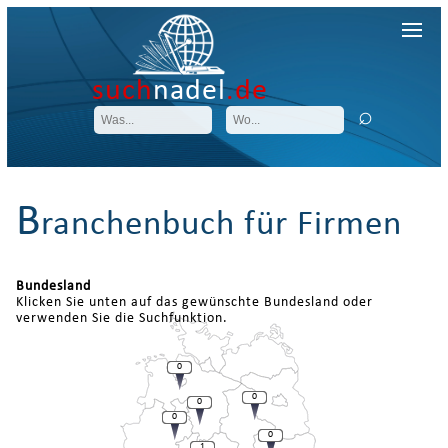
such
nadel
.de
B
ranchenbuch für Firmen
Bundesland
Klicken Sie unten auf das gewünschte Bundesland oder
verwenden Sie die Suchfunktion.
0
0
0
0
0
1