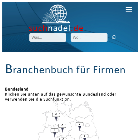
such
nadel
.de
B
ranchenbuch für Firmen
Bundesland
Klicken Sie unten auf das gewünschte Bundesland oder
verwenden Sie die Suchfunktion.
0
0
0
0
1
0