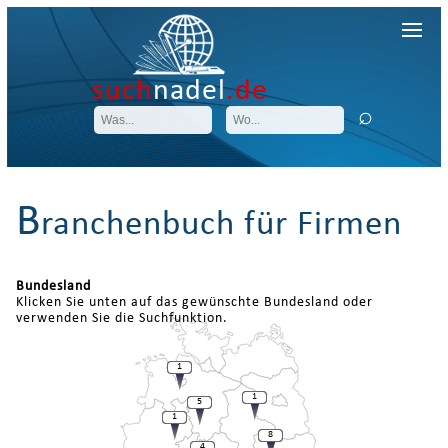
such
nadel
.de
B
ranchenbuch für Firmen
Bundesland
Klicken Sie unten auf das gewünschte Bundesland oder
verwenden Sie die Suchfunktion.
1
1
5
1
8
4