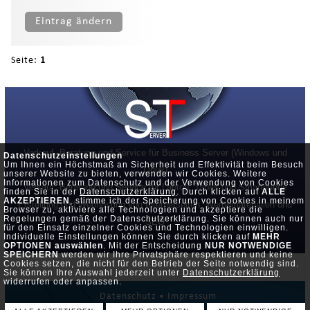
Eintrag ändern
Seite:
1
Verkauf, Beratung und Service für Business Server (Windows und
Datenschutzeinstellungen
Um Ihnen ein Höchstmaß an Sicherheit und Effektivität beim Besuch
Linux)
unserer Website zu bieten, verwenden wir Cookies. Weitere
Informationen zum Datenschutz und der Verwendung von Cookies
Verkauf, Beratung und Service für Laptop, Tablet und Smartphone
finden Sie in der
Datenschutzerklärung
. Durch klicken auf
ALLE
AKZEPTIEREN
, stimme ich der Speicherung von Cookies in meinem
Erstellung und Webhosting von Internetseiten, Werbematerialien und
Browser zu, aktiviere alle Technologien und akzeptiere die
Regelungen gemäß der Datenschutzerklärung. Sie können auch nur
SEO
für den Einsatz einzelner Cookies und Technologien einwilligen.
Individuelle Einstellungen können Sie durch klicken auf
MEHR
OPTIONEN auswählen
. Mit der Entscheidung
NUR NOTWENDIGE
SPEICHERN
werden wir Ihre Privatsphäre respektieren und keine
Cookies setzen, die nicht für den Betrieb der Seite notwendig sind.
Sie können Ihre Auswahl jederzeit unter
Datenschutzerklärung
widerrufen oder anpassen.
Datenschutz •
Impressum