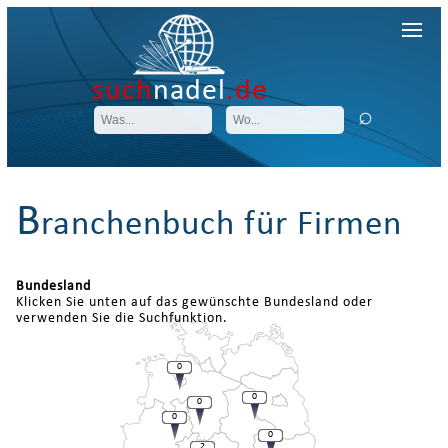
such
nadel
.de
B
ranchenbuch für Firmen
Bundesland
Klicken Sie unten auf das gewünschte Bundesland oder
verwenden Sie die Suchfunktion.
0
0
0
0
0
2