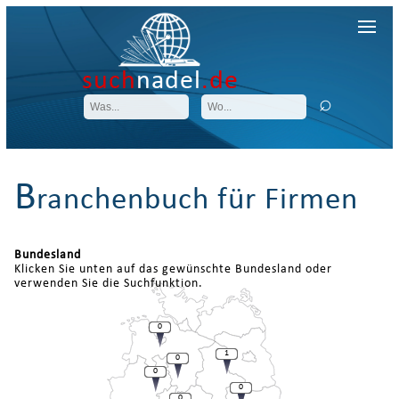
such
nadel
.de
B
ranchenbuch für Firmen
Bundesland
Klicken Sie unten auf das gewünschte Bundesland oder
verwenden Sie die Suchfunktion.
0
1
0
0
0
0