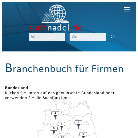
such
nadel
.de
B
ranchenbuch für Firmen
Bundesland
Klicken Sie unten auf das gewünschte Bundesland oder
verwenden Sie die Suchfunktion.
2
0
8
0
9
10