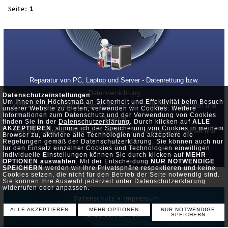
Seite:
1
Reparatur von PC, Laptop und Server - Datenrettung bzw.
Datenvernichtung
Datenschutzeinstellungen
Um Ihnen ein Höchstmaß an Sicherheit und Effektivität beim Besuch
Wartung von Computer, Laptop und Server - Software Installation und
unserer Website zu bieten, verwenden wir Cookies. Weitere
Informationen zum Datenschutz und der Verwendung von Cookies
Wartung
finden Sie in der
Datenschutzerklärung
. Durch klicken auf
ALLE
AKZEPTIEREN
, stimme ich der Speicherung von Cookies in meinem
Verkauf Computer Hard- und Software - 24h Notdienst für Server und
Browser zu, aktiviere alle Technologien und akzeptiere die
Regelungen gemäß der Datenschutzerklärung. Sie können auch nur
PC
für den Einsatz einzelner Cookies und Technologien einwilligen.
Individuelle Einstellungen können Sie durch klicken auf
MEHR
OPTIONEN auswählen
. Mit der Entscheidung
NUR NOTWENDIGE
SPEICHERN
werden wir Ihre Privatsphäre respektieren und keine
Cookies setzen, die nicht für den Betrieb der Seite notwendig sind.
Sie können Ihre Auswahl jederzeit unter
Datenschutzerklärung
widerrufen oder anpassen.
Datenschutz •
Impressum
ALLE AKZEPTIEREN
MEHR OPTIONEN
NUR NOTWENDIGE
© by Server-Team
SPEICHERN