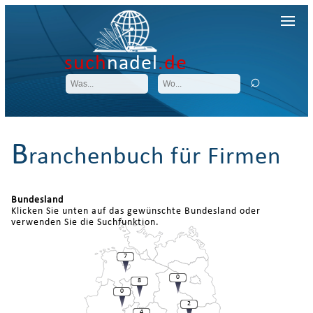
such
nadel
.de
B
ranchenbuch für Firmen
Bundesland
Klicken Sie unten auf das gewünschte Bundesland oder
verwenden Sie die Suchfunktion.
7
0
8
0
2
4