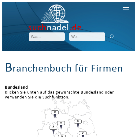
such
nadel
.de
B
ranchenbuch für Firmen
Bundesland
Klicken Sie unten auf das gewünschte Bundesland oder
verwenden Sie die Suchfunktion.
0
0
0
0
0
0