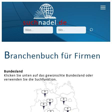
such
nadel
.de
B
ranchenbuch für Firmen
Bundesland
Klicken Sie unten auf das gewünschte Bundesland oder
verwenden Sie die Suchfunktion.
0
0
0
0
0
0