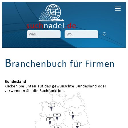
such
nadel
.de
B
ranchenbuch für Firmen
Bundesland
Klicken Sie unten auf das gewünschte Bundesland oder
verwenden Sie die Suchfunktion.
0
0
0
0
0
0