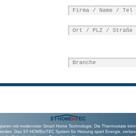
paren mit modernster Smart Home Technologie. Die Thermostate kön
werden. Das ST-HOMEinTEC System für Heizung spart Energie, verbes