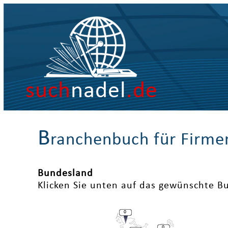
such
nadel
.de
B
ranchenbuch für Firme
Bundesland
Klicken Sie unten auf das gewünschte B
0
0