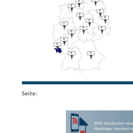
0
0
0
0
0
0
1
0
0
0
0
0
0
0
Seite:
30% Heizkosten eins
Heizköper montiert 