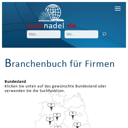
such
nadel
.de
B
ranchenbuch für Firmen
Bundesland
Klicken Sie unten auf das gewünschte Bundesland oder
verwenden Sie die Suchfunktion.
0
0
0
0
0
1