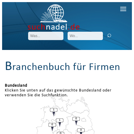
such
nadel
.de
B
ranchenbuch für Firmen
Bundesland
Klicken Sie unten auf das gewünschte Bundesland oder
verwenden Sie die Suchfunktion.
1
0
1
0
3
0