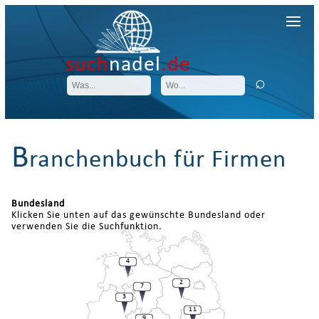
such
nadel
.de
B
ranchenbuch für Firmen
Bundesland
Klicken Sie unten auf das gewünschte Bundesland oder
verwenden Sie die Suchfunktion.
4
2
7
3
11
9