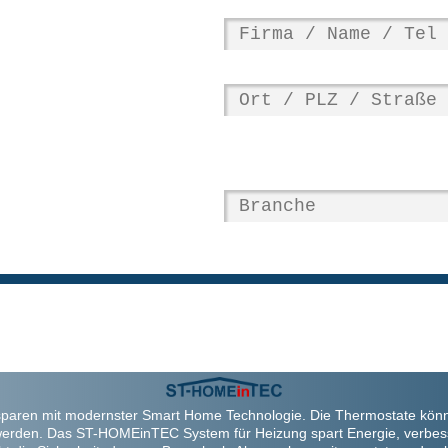
paren mit modernster Smart Home Technologie. Die Thermostate kön
werden. Das ST-HOMEinTEC System für Heizung spart Energie, verbes