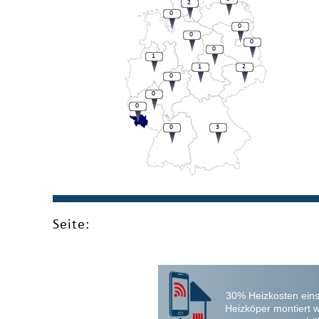
2
0
0
0
0
0
1
1
2
0
0
0
0
3
Seite:
30% Heizkosten eins
Heizköper montiert 