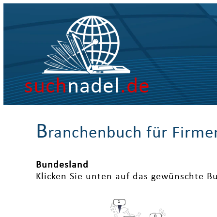
such
nadel
.de
B
ranchenbuch für Firme
Bundesland
Klicken Sie unten auf das gewünschte B
1
0