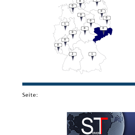
0
0
0
0
0
0
1
0
0
0
0
0
2
1
Seite: