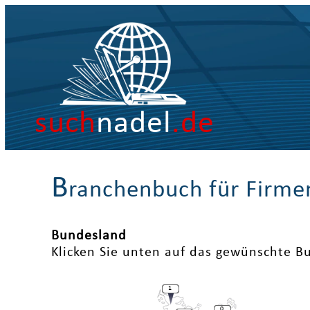
such
nadel
.de
B
ranchenbuch für Firme
Bundesland
Klicken Sie unten auf das gewünschte B
1
0