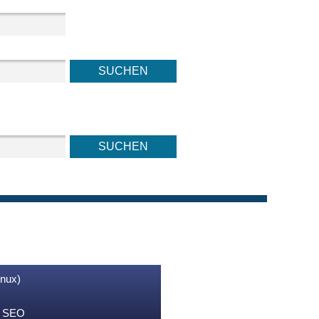
inux)
nd SEO