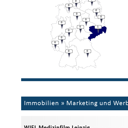
0
0
0
0
0
0
0
0
1
0
0
0
0
0
Immobilien
»
Marketing und Wer
WIEL Medizinfilm Leipzig