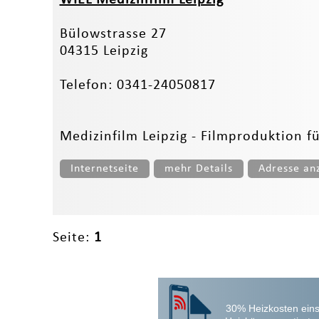
Bülowstrasse 27
04315 Leipzig
Telefon: 0341-24050817
Medizinfilm Leipzig - Filmproduktion f
Internetseite
mehr Details
Adresse an
Seite:
1
30% Heizkosten eins