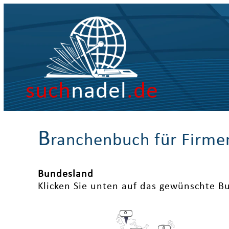
such
nadel
.de
B
ranchenbuch für Firme
Bundesland
Klicken Sie unten auf das gewünschte B
0
0