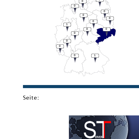
0
0
0
0
0
0
1
0
0
0
0
0
0
1
Seite: