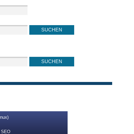
inux)
nd SEO