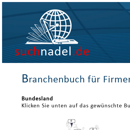
such
nadel
.de
B
ranchenbuch für Firme
Bundesland
Klicken Sie unten auf das gewünschte B
0
0