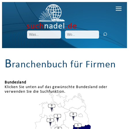
such
nadel
.de
B
ranchenbuch für Firmen
Bundesland
Klicken Sie unten auf das gewünschte Bundesland oder
verwenden Sie die Suchfunktion.
0
0
1
0
1
0