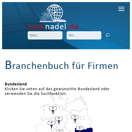
such
nadel
.de
B
ranchenbuch für Firmen
Bundesland
Klicken Sie unten auf das gewünschte Bundesland oder
verwenden Sie die Suchfunktion.
0
0
0
0
0
1