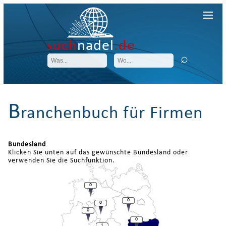
such
nadel
.de
B
ranchenbuch für Firmen
Bundesland
Klicken Sie unten auf das gewünschte Bundesland oder
verwenden Sie die Suchfunktion.
0
0
0
0
0
1