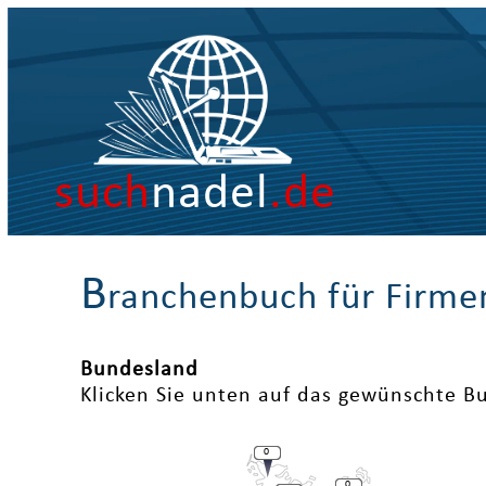
such
nadel
.de
B
ranchenbuch für Firme
Bundesland
Klicken Sie unten auf das gewünschte B
0
0