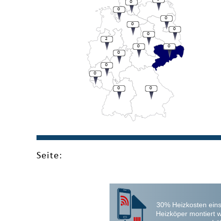
0
0
0
0
0
0
2
0
0
0
0
0
0
0
Seite:
30% Heizkosten eins
Heizköper montiert 