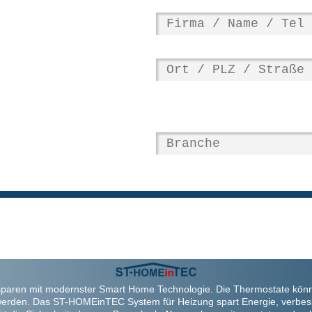
paren mit modernster Smart Home Technologie. Die Thermostate kön
werden. Das ST-HOMEinTEC System für Heizung spart Energie, verbes