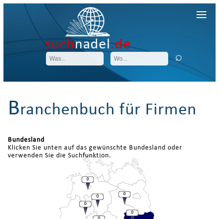
such
nadel
.de
B
ranchenbuch für Firmen
Bundesland
Klicken Sie unten auf das gewünschte Bundesland oder
verwenden Sie die Suchfunktion.
0
0
0
0
0
0