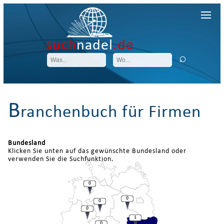
such
nadel
.de
B
ranchenbuch für Firmen
Bundesland
Klicken Sie unten auf das gewünschte Bundesland oder
verwenden Sie die Suchfunktion.
0
0
0
0
1
0