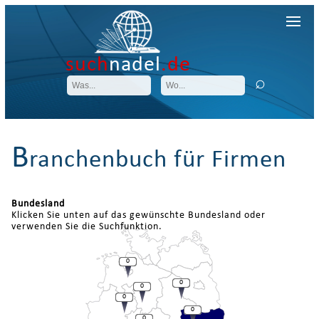
such
nadel
.de
B
ranchenbuch für Firmen
Bundesland
Klicken Sie unten auf das gewünschte Bundesland oder
verwenden Sie die Suchfunktion.
0
0
0
0
0
0