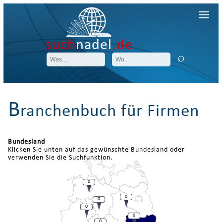
such
nadel
.de
B
ranchenbuch für Firmen
Bundesland
Klicken Sie unten auf das gewünschte Bundesland oder
verwenden Sie die Suchfunktion.
0
0
0
0
0
0