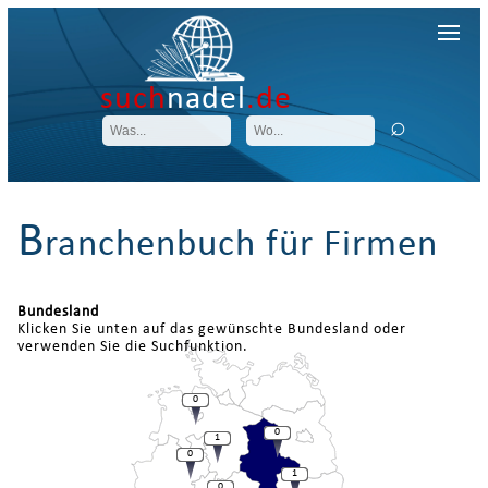
such
nadel
.de
B
ranchenbuch für Firmen
Bundesland
Klicken Sie unten auf das gewünschte Bundesland oder
verwenden Sie die Suchfunktion.
0
0
1
0
1
0