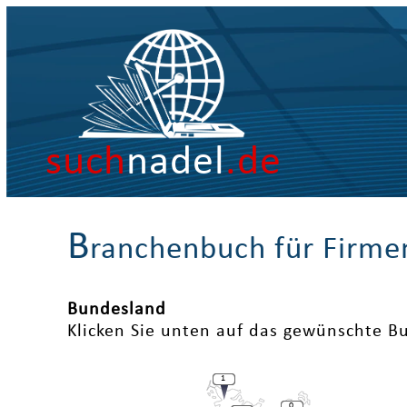
such
nadel
.de
B
ranchenbuch für Firme
Bundesland
Klicken Sie unten auf das gewünschte B
1
0