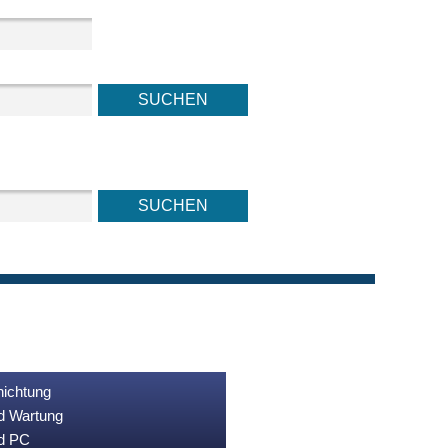
nichtung
nd Wartung
nd PC