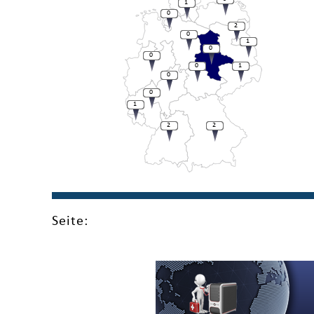
1
0
2
0
1
0
0
0
1
0
0
1
2
2
Seite: