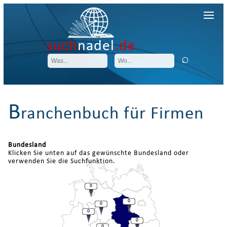
such
nadel
.de
B
ranchenbuch für Firmen
Bundesland
Klicken Sie unten auf das gewünschte Bundesland oder
verwenden Sie die Suchfunktion.
0
0
0
0
0
0