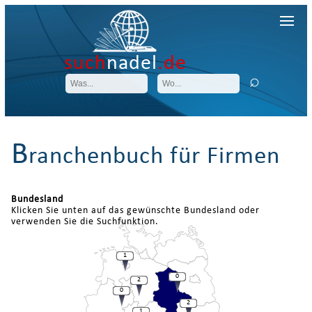
such
nadel
.de
B
ranchenbuch für Firmen
Bundesland
Klicken Sie unten auf das gewünschte Bundesland oder
verwenden Sie die Suchfunktion.
1
0
2
0
2
1