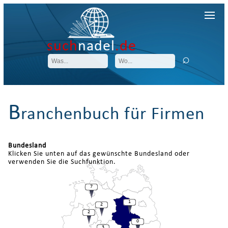
such
nadel
.de
B
ranchenbuch für Firmen
Bundesland
Klicken Sie unten auf das gewünschte Bundesland oder
verwenden Sie die Suchfunktion.
7
1
2
2
0
3