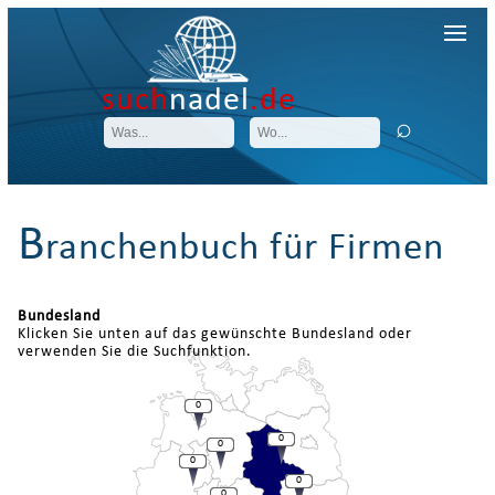
such
nadel
.de
B
ranchenbuch für Firmen
Bundesland
Klicken Sie unten auf das gewünschte Bundesland oder
verwenden Sie die Suchfunktion.
0
0
0
0
0
0