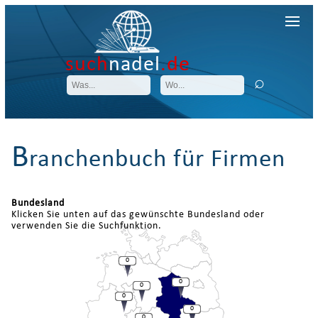
such
nadel
.de
B
ranchenbuch für Firmen
Bundesland
Klicken Sie unten auf das gewünschte Bundesland oder
verwenden Sie die Suchfunktion.
0
0
0
0
0
0