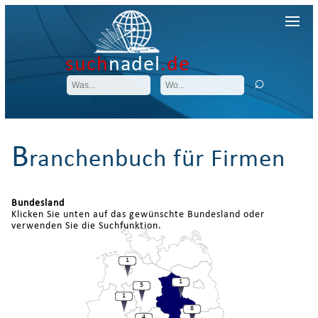
such
nadel
.de
B
ranchenbuch für Firmen
Bundesland
Klicken Sie unten auf das gewünschte Bundesland oder
verwenden Sie die Suchfunktion.
1
1
5
1
8
4