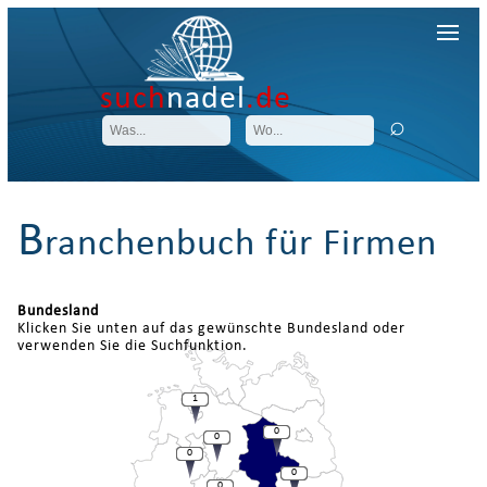
such
nadel
.de
B
ranchenbuch für Firmen
Bundesland
Klicken Sie unten auf das gewünschte Bundesland oder
verwenden Sie die Suchfunktion.
1
0
0
0
0
0