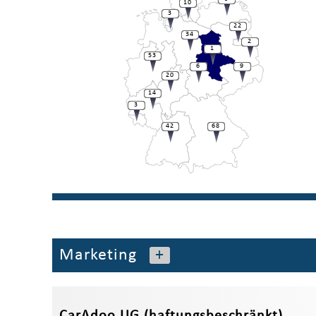
10
3
22
34
2
1
53
6
9
20
14
3
42
68
Marketing
+
CarAdoo UG (haftungsbeschränkt)