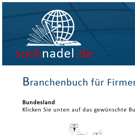
such
nadel
.de
B
ranchenbuch für Firme
Bundesland
Klicken Sie unten auf das gewünschte B
18
0