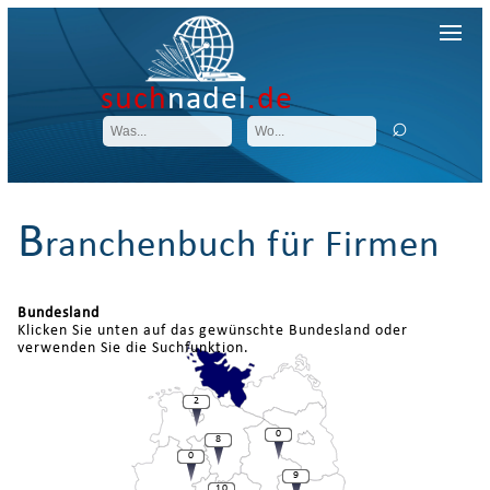
such
nadel
.de
B
ranchenbuch für Firmen
Bundesland
Klicken Sie unten auf das gewünschte Bundesland oder
verwenden Sie die Suchfunktion.
2
0
8
0
9
10