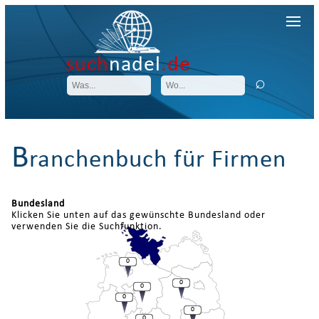
such
nadel
.de
B
ranchenbuch für Firmen
Bundesland
Klicken Sie unten auf das gewünschte Bundesland oder
verwenden Sie die Suchfunktion.
0
0
0
0
0
0