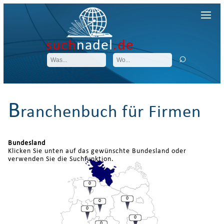
such
nadel
.de
B
ranchenbuch für Firmen
Bundesland
Klicken Sie unten auf das gewünschte Bundesland oder
verwenden Sie die Suchfunktion.
0
0
0
0
0
0