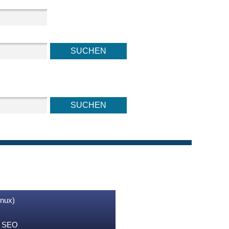
inux)
nd SEO