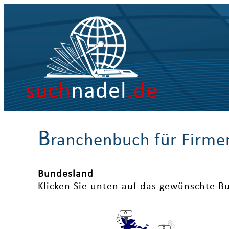
such
nadel
.de
B
ranchenbuch für Firme
Bundesland
Klicken Sie unten auf das gewünschte B
0
0