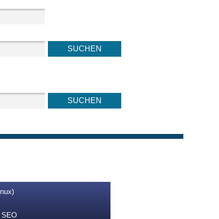
inux)
nd SEO