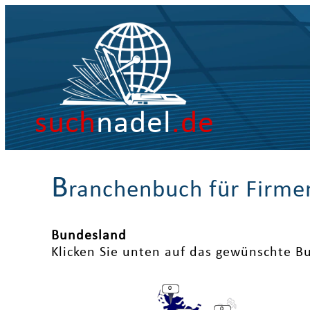
such
nadel
.de
B
ranchenbuch für Firme
Bundesland
Klicken Sie unten auf das gewünschte B
0
0