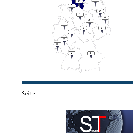
0
0
0
1
0
0
1
0
0
0
0
0
0
0
Seite: