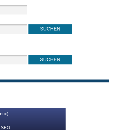
inux)
nd SEO