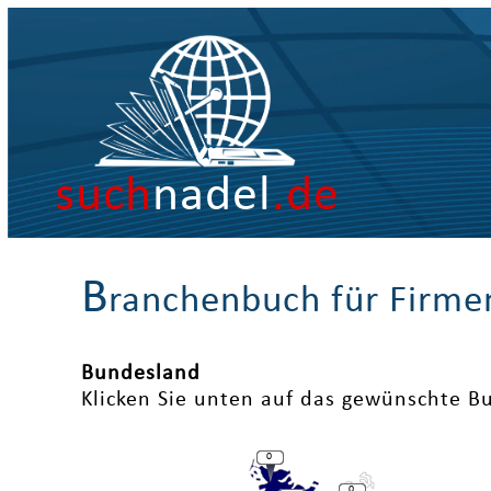
such
nadel
.de
B
ranchenbuch für Firme
Bundesland
Klicken Sie unten auf das gewünschte B
0
0