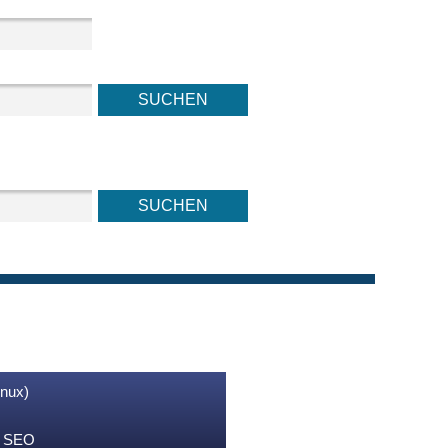
inux)
nd SEO