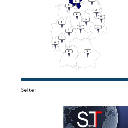
1
0
0
1
0
0
2
0
2
1
0
0
0
0
Seite: