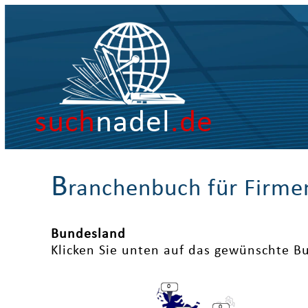
such
nadel
.de
B
ranchenbuch für Firme
Bundesland
Klicken Sie unten auf das gewünschte B
0
0