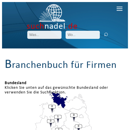
such
nadel
.de
B
ranchenbuch für Firmen
Bundesland
Klicken Sie unten auf das gewünschte Bundesland oder
verwenden Sie die Suchfunktion.
0
0
1
0
0
1