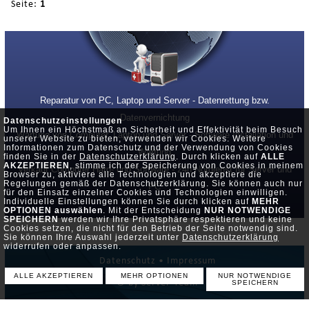
Seite:
1
Reparatur von PC, Laptop und Server - Datenrettung bzw.
Datenvernichtung
Datenschutzeinstellungen
Um Ihnen ein Höchstmaß an Sicherheit und Effektivität beim Besuch
Wartung von Computer, Laptop und Server - Software Installation und
unserer Website zu bieten, verwenden wir Cookies. Weitere
Informationen zum Datenschutz und der Verwendung von Cookies
Wartung
finden Sie in der
Datenschutzerklärung
. Durch klicken auf
ALLE
AKZEPTIEREN
, stimme ich der Speicherung von Cookies in meinem
Verkauf Computer Hard- und Software - 24h Notdienst für Server und
Browser zu, aktiviere alle Technologien und akzeptiere die
Regelungen gemäß der Datenschutzerklärung. Sie können auch nur
PC
für den Einsatz einzelner Cookies und Technologien einwilligen.
Individuelle Einstellungen können Sie durch klicken auf
MEHR
OPTIONEN auswählen
. Mit der Entscheidung
NUR NOTWENDIGE
SPEICHERN
werden wir Ihre Privatsphäre respektieren und keine
Cookies setzen, die nicht für den Betrieb der Seite notwendig sind.
Sie können Ihre Auswahl jederzeit unter
Datenschutzerklärung
widerrufen oder anpassen.
Datenschutz •
Impressum
ALLE AKZEPTIEREN
MEHR OPTIONEN
NUR NOTWENDIGE
© by Server-Team
SPEICHERN