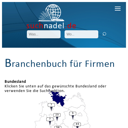
such
nadel
.de
B
ranchenbuch für Firmen
Bundesland
Klicken Sie unten auf das gewünschte Bundesland oder
verwenden Sie die Suchfunktion.
7
3
23
7
33
56